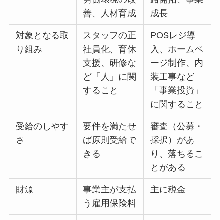
善、人材育成
成長
対象となる取
スタッフの正
POSレジ導
り組み
社員化、育休
入、ホームペ
支援、研修な
ージ制作、内
ど「人」に関
装工事など
すること
「事業投資」
に関すること
受給のしやす
要件を満たせ
審査（公募・
さ
ば原則受給で
採択）があ
きる
り、落ちるこ
とがある
財源
事業主が支払
主に税金
う雇用保険料